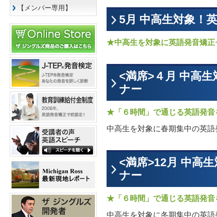
【メンバー専用】
5月 中高生対象！
★中高生を対象に英語発音矯正
<満席>４月 中高
ナー
★「６時間」で通じる英語発音
中高生を対象に春期集中の英語
<満席>12月 中
ナー
★「６時間」で通じる英語発音
中高生を対象に冬期集中の英語