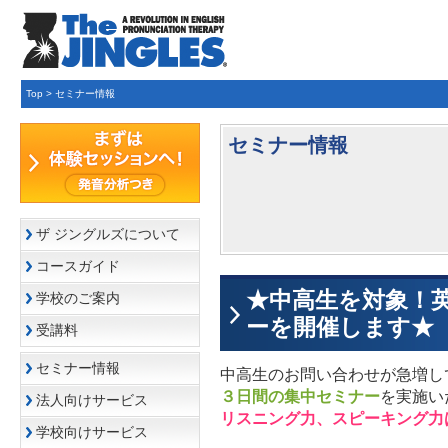
Top
>
セミナー情報
セミナー情報
ザ ジングルズについて
コースガイド
★中高生を対象！英
学校のご案内
ーを開催します★
受講料
セミナー情報
中高生のお問い合わせが急増し
３日間の集中セミナー
を実施い
法人向けサービス
リスニング力、スピーキング力
学校向けサービス