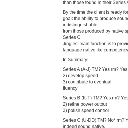
than those found in their Series 
By the time the client is ready f
goal: the ability to produce so
indistinguishable
from those produced by native s
Series C
Jingles’ main function is to provi
language nativelike competency
In Summary:
Series A (A-J) TM? Yes rm? Yes,
2) develop speed
3) contribute to eventual
fluency
Series B (K-T) TM? Yes rm? Yes,
2) refine power output
3) polish speed control
Series C (U-DD) TM? No* rm? Yes
indeed sound native.