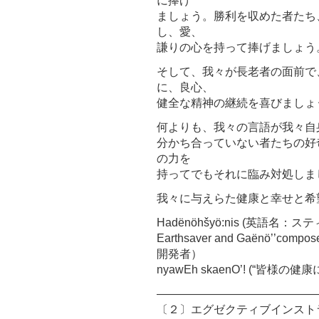
に捧げ
ましょう。勝利を収めた者たち
し、愛、
謙りの心を持って捧げましょう
そして、我々が長老者の面前で
に、良心、
健全な精神の継続を喜びましょ
何よりも、我々の言語が我々自
分かち合っていない者たちの好
の力を
持ってでもそれに臨み対処しま
我々に与えらた健康と幸せと希
Hadënöhšyö:nis (英語名
Earthsaver and Gaënö
開発者）
nyawEh skaenO’! (“皆様の
――――――――――――――
〔２〕エグゼクティブインスト