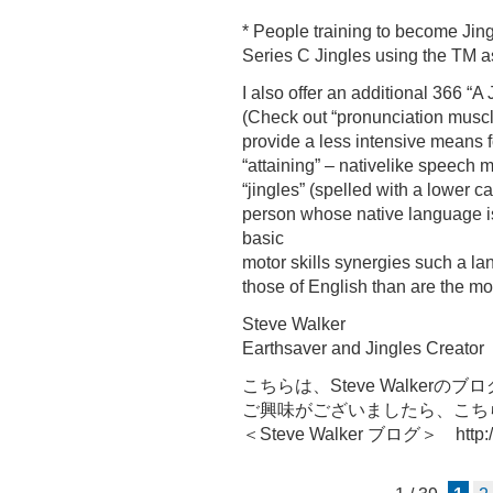
* People training to become Jing
Series C Jingles using the TM as
I also offer an additional 366 “
(Check out “pronunciation muscles
provide a less intensive means f
“attaining” – nativelike speech m
“jingles” (spelled with a lower cas
person whose native language i
basic
motor skills synergies such a 
those of English than are the mo
Steve Walker
Earthsaver and Jingles Creator
こちらは、Steve Walke
ご興味がございましたら、こち
＜Steve Walker ブログ＞ http://a