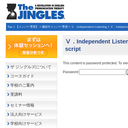
Top
>
【メンバー専用】
>
継続中メンバー専用
>
Ⅴ．Independent Listening
>
Ⅴ．Independen
Ⅴ．Independent Listen
script
This content is password protected. To vi
ザ ジングルズについて
Password:
コースガイド
学校のご案内
受講料
セミナー情報
法人向けサービス
学校向けサービス