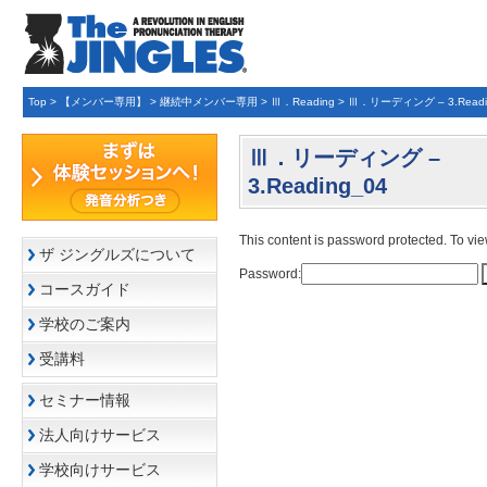
Top
>
【メンバー専用】
>
継続中メンバー専用
>
Ⅲ．Reading
>
Ⅲ．リーディング – 3.Readi
Ⅲ．リーディング –
3.Reading_04
This content is password protected. To vi
ザ ジングルズについて
Password:
コースガイド
学校のご案内
受講料
セミナー情報
法人向けサービス
学校向けサービス