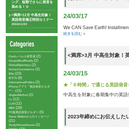
ング、短期でさらに発音を
高める！☆
24/03/17
<満席>12月 中高生対象！
英語発音矯正特別セミナー
2024/11/23
We CAN Save Earth! Installmen
続きを読む »
<満席>3月 中高生対象
(2)
Csuitレベル人材育成
(2)
GeopoliticalReality
(2)
GlobalDiplomacy
(2)
HumanCoexistence
24/03/15
(23)
iElts
(6)
iESTS
(2)
InternationalPolitics
★「６時間」で通じる英語発音
iPhoneアプリ「英語発音ビルダ
ー」
(15)
中高生を対象に春期集中の英語
(2)
JinglesMethod
(12)
LL
(12)
LLM
(29)
MBA
(5)
PC版英語発音ビルダー
2023年締めにお伝えした
Steve Walkerからのメッセージ
(21)
(2)
StudyAbroadIssues