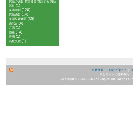
英語の発音.英語発音 英語学習 英語
発音
(1)
(120)
英語学習
(14)
英語発音
(35)
英語発音矯正
(4)
西武台
(1)
言語
(14)
銀座
(1)
音源
(1)
高校受験
会社概要
｜
お問い合わせ
｜
※当サイトの無断転写・
Copyright © 2004-2026 The Jingles-The Japan Founda