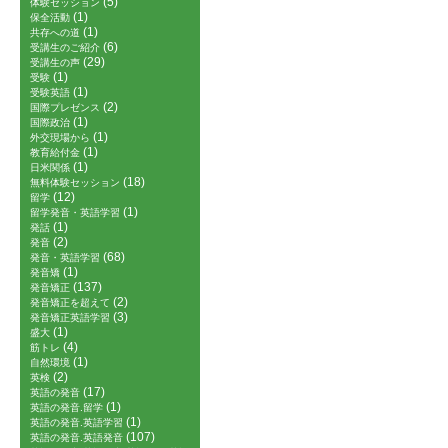
(5)
体験セッション
(1)
保全活動
(1)
共存への道
(6)
受講生のご紹介
(29)
受講生の声
(1)
受験
(1)
受験英語
(2)
国際プレゼンス
(1)
国際政治
(1)
外交現場から
(1)
教育給付金
(1)
日米関係
(18)
無料体験セッション
(12)
留学
(1)
留学発音・英語学習
(1)
発話
(2)
発音
(68)
発音・英語学習
(1)
発音矯
(137)
発音矯正
(2)
発音矯正を超えて
(3)
発音矯正英語学習
(1)
盛大
(4)
筋トレ
(1)
自然環境
(2)
英検
(17)
英語の発音
(1)
英語の発音.留学
(1)
英語の発音.英語学習
(107)
英語の発音.英語発音