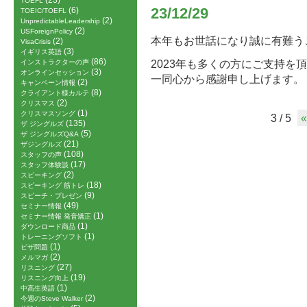
(23)
TOEFL
(6)
23/12/29
TOEIC/TOEFL
(2)
UnpredictableLeadership
(2)
USForeignPolicy
本年もお世話になり誠に有難う
(2)
VisaCrisis
(3)
イギリス英語
(86)
2023年も多くの方にご支持を
インストラクターの声
(3)
オンラインセッション
一同心から感謝申し上げます。
(2)
キャンペーン情報
(8)
クライアント様カルテ
(2)
クリスマス
(1)
クリスマスソング
3 / 5
«
(135)
ザ ジングルズ
(5)
ザ ジングルズQ&A
(21)
ザジングルズ
(108)
スタッフの声
(17)
スタッフ体験談
(2)
スピーキング
(18)
スピーキング 筋トレ
(9)
スピーチ・プレゼン
(49)
セミナー情報
(1)
セミナー情報 発音矯正
(1)
ダウンロード商品
(1)
トレーニングソフト
(1)
ビザ問題
(2)
メルマガ
(27)
リスニング
(19)
リスニング向上
(1)
中高生英語
(2)
今週のSteve Walker