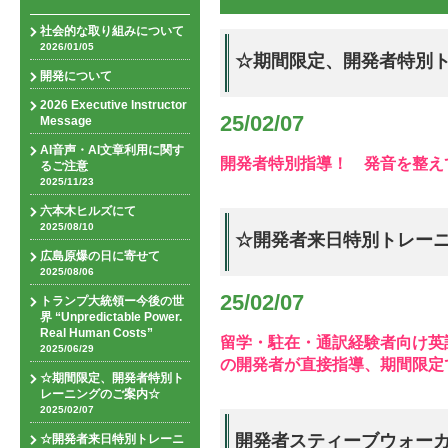
社会的な取り組みについて
2026/01/05
☆期間限定、開発者特別
開発について
2026 Executive Instructor
25/02/07
Message
AI音声・AI文章利用に関す
開発者特別指導！ 発音を整え
るご注意
2025/11/23
六本木ヒルズにて
2025/08/10
☆開発者来日特別トレー
広島原爆の日に寄せて
2025/08/06
25/02/07
トランプ大統領ー今後の世
界 “Unpredictable Power.
Real Human Costs”
留学・駐在・通訳経験者向け英
2025/06/29
の開発者が直接指導、期間限定
☆期間限定、開発者特別ト
レーニングのご案内☆
2025/02/07
開発者スティーブウォー
☆開発者来日特別トレーニ