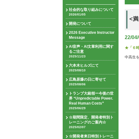
社会的な取り組みについて
2026/01/05
<
開発について
2026 Executive Instructor
22/04
Message
AI音声・AI文章利用に関す
★「６
るご注意
2025/11/23
中高生
六本木ヒルズにて
2025/08/10
広島原爆の日に寄せて
2025/08/06
トランプ大統領ー今後の世
界 “Unpredictable Power.
Real Human Costs”
2025/06/29
☆期間限定、開発者特別ト
レーニングのご案内☆
2025/02/07
☆開発者来日特別トレーニ