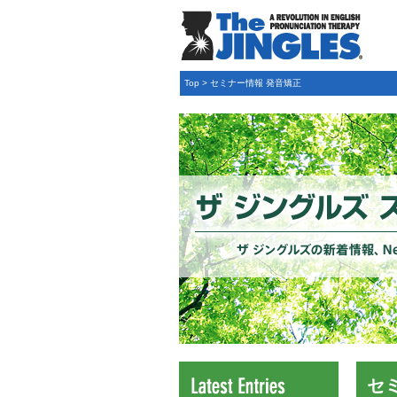
Top
>
セミナー情報 発音矯正
セ