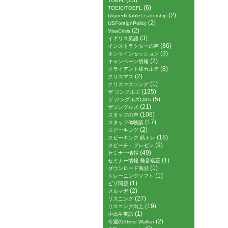
(23)
TOEFL
(6)
TOEIC/TOEFL
(2)
UnpredictableLeadership
(2)
USForeignPolicy
(2)
VisaCrisis
(3)
イギリス英語
(86)
インストラクターの声
(3)
オンラインセッション
(2)
キャンペーン情報
(8)
クライアント様カルテ
(2)
クリスマス
(1)
クリスマスソング
(135)
ザ ジングルズ
(5)
ザ ジングルズQ&A
(21)
ザジングルズ
(108)
スタッフの声
(17)
スタッフ体験談
(2)
スピーキング
(18)
スピーキング 筋トレ
(9)
スピーチ・プレゼン
(49)
セミナー情報
(1)
セミナー情報 発音矯正
(1)
ダウンロード商品
(1)
トレーニングソフト
(1)
ビザ問題
(2)
メルマガ
(27)
リスニング
(19)
リスニング向上
(1)
中高生英語
(2)
今週のSteve Walker