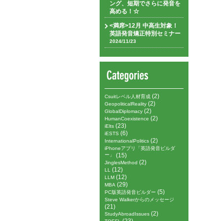
ング、短期でさらに発音を
高める！☆
<満席>12月 中高生対象！
英語発音矯正特別セミナー
2024/11/23
(2)
Csuitレベル人材育成
(2)
GeopoliticalReality
(2)
GlobalDiplomacy
(2)
HumanCoexistence
(23)
iElts
(6)
iESTS
(2)
InternationalPolitics
iPhoneアプリ「英語発音ビルダ
ー」
(15)
(2)
JinglesMethod
(12)
LL
(12)
LLM
(29)
MBA
(5)
PC版英語発音ビルダー
Steve Walkerからのメッセージ
(21)
(2)
StudyAbroadIssues