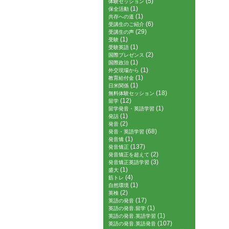
(5)
体験セッション
(1)
保全活動
(1)
共存への道
(6)
受講生のご紹介
(29)
受講生の声
(1)
受験
(1)
受験英語
(2)
国際プレゼンス
(1)
国際政治
(1)
外交現場から
(1)
教育給付金
(1)
日米関係
(18)
無料体験セッション
(12)
留学
(1)
留学発音・英語学習
(1)
発話
(2)
発音
(68)
発音・英語学習
(1)
発音矯
(137)
発音矯正
(2)
発音矯正を超えて
(3)
発音矯正英語学習
(1)
盛大
(4)
筋トレ
(1)
自然環境
(2)
英検
(17)
英語の発音
(1)
英語の発音.留学
(1)
英語の発音.英語学習
(107)
英語の発音.英語発音