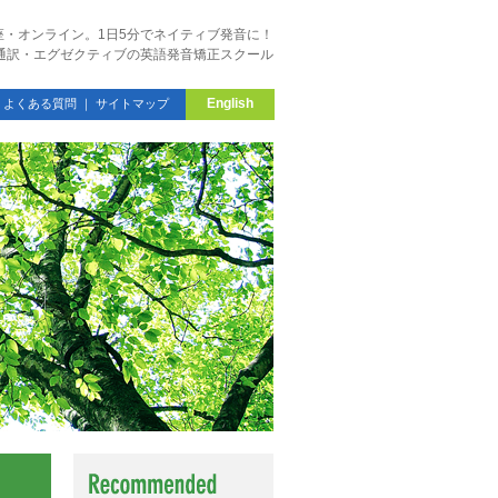
座・オンライン。1日5分でネイティブ発音に！
・通訳・エグゼクティブの英語発音矯正スクール
English
｜
よくある質問
｜
サイトマップ