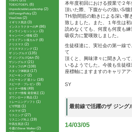
(23)
TOEFL
本年度初回における授業で２年生の
(6)
TOEIC/TOEFL
(2)
頂いた際、下腹からの強いS/
UnpredictableLeadership
(2)
USForeignPolicy
TH/肋間筋の動きによる深い
(2)
VisaCrisis
致しました。また、１年生は初
(3)
イギリス英語
(86)
インストラクターの声
読めなくても、何度も何度も練
(3)
オンラインセッション
吸収力に驚嘆致しました。
(2)
キャンペーン情報
(8)
クライアント様カルテ
(2)
クリスマス
生徒様達に、実社会の第一線で
(1)
クリスマスソング
て
(135)
ザ ジングルズ
(5)
頂くと、興味津々に聞き入って
ザ ジングルズQ&A
(21)
ザジングルズ
いるようでした。今後も生徒様
(108)
スタッフの声
(17)
座標軸にますますのキャリアア
スタッフ体験談
(2)
スピーキング
(18)
スピーキング 筋トレ
SY
(9)
スピーチ・プレゼン
(49)
セミナー情報
(1)
セミナー情報 発音矯正
(1)
ダウンロード商品
(1)
トレーニングソフト
最前線で活躍のザ ジング
(1)
ビザ問題
(2)
メルマガ
(27)
リスニング
(19)
リスニング向上
14/03/05
(1)
中高生英語
(2)
今週のSteve Walker