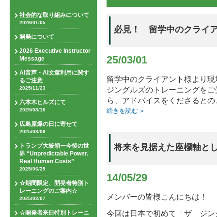
社会的な取り組みについて
2026/01/05
必見！ 留学中のクライ
開発について
2026 Executive Instructor
25/03/01
Message
AI音声・AI文章利用に関す
留学中のクライアント様より現
るご注意
2025/11/23
ジングルズのトレーニングをご
ら、アドバイスをくださるとの
六本木ヒルズにて
2025/08/10
続きを読む »
広島原爆の日に寄せて
2025/08/06
トランプ大統領ー今後の世
将来を見据えた座標軸と
界 “Unpredictable Power.
Real Human Costs”
2025/06/29
14/05/29
☆期間限定、開発者特別ト
レーニングのご案内☆
メンバーの皆様こんにちは！
2025/02/07
今回は日本で初めて「ザ ジン
☆開発者来日特別トレーニ