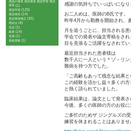
英語の発音.英語発音 英語学習 英語
感謝の気持ちでいっぱいになり
発音
(1)
(120)
英語学習
お二人めは、医師のB氏です。
(14)
英語発音
(35)
英語発音矯正
昨年4月から勤務を開始され、
(4)
西武台
(1)
言語
月を追うごとに、担当される患
(14)
銀座
(1)
学会での発表や論文寄稿をされ
音源
(1)
高校受験
目を見張るご活躍をなされてい
最近担当された患者様は
数千人に一人という＊ゾ－リン
難病を持つ方でした。
「ご高齢もあって残念な結果と
この経験を活かし益々多くの方
と熱く語られていました。
臨床結果は、論文として発表さ
今後、多くの医師の方のお役に
ご多忙のためザ ジングルズの
練習を休まれることはありませ