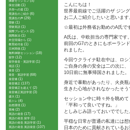
(5)
体験セッション
こんにちは！
(1)
保全活動
(1)
共存への道
世界最前線でご活躍のザ ジン
(6)
受講生のご紹介
お二人ご紹介したいと思います
(29)
受講生の声
(1)
受験
☆最初は外務省お勤めのA氏で
(1)
受験英語
(2)
国際プレゼンス
(1)
国際政治
A氏は、中欧担当の専門家です
(1)
外交現場から
前回のG7のときにもポーラン
(1)
教育給付金
(1)
日米関係
れました。
(18)
無料体験セッション
(12)
留学
今回ウクライナ駐在中は、ロシ
(1)
留学発音・英語学習
ご自身の身の安全は二の次に、
(1)
発話
(2)
発音
10日前に無事帰国されました。
(68)
発音・英語学習
(1)
発音矯
身近で暴動があったり、火炎瓶
(137)
発音矯正
(2)
生きた心地がされなかったそう
発音矯正を超えて
(3)
発音矯正英語学習
(1)
盛大
セッション中に時々外を眺めて
(4)
筋トレ
「平和って良いですね。」
(1)
自然環境
(2)
英検
としみじみ語っておいででした
(17)
英語の発音
(1)
英語の発音.留学
平穏な日常が普通の私達には想
(1)
英語の発音.英語学習
(107)
日本のために貢献されているお
英語の発音.英語発音