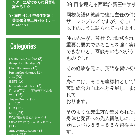
ング、短期でさらに発音を
3年目を迎える西武台新座中学
高める！☆
同校英語科教論で総括主任の仲
<満席>12月 中高生対象！
英語発音矯正特別セミナー
ザ ジングルズですが、そこに
2024/11/23
以下のように語られております
仲丸先生が、商社でご勤務され
重要な要素であることを強く実
できないと、商談そのものがう
ものでした。
(2)
Csuitレベル人材育成
(2)
GeopoliticalReality
その経験を元に、英語を習い初
(2)
GlobalDiplomacy
(2)
HumanCoexistence
に
(23)
iElts
身につけ、そこを座標軸として
(6)
iESTS
(2)
InternationalPolitics
英語総合力向上へと発展し、ま
iPhoneアプリ「英語発音ビルダ
れて
ー」
(15)
(2)
JinglesMethod
おります。
(12)
LL
(12)
LLM
そのような先生方が整えられた
(29)
MBA
(5)
身体と発音への先入観無しに、
PC版英語発音ビルダー
Steve Walkerからのメッセージ
既にレベル８５～８６を習得さ
(21)
(2)
す。
StudyAbroadIssues