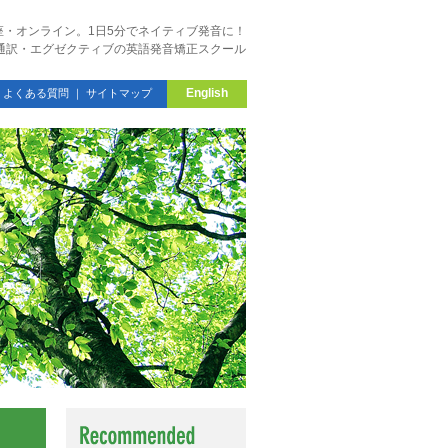
座・オンライン。1日5分でネイティブ発音に！
・通訳・エグゼクティブの英語発音矯正スクール
English
｜
よくある質問
｜
サイトマップ