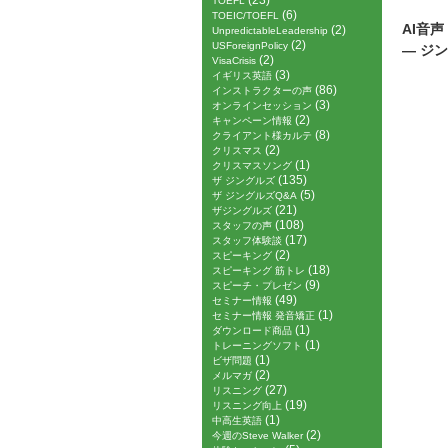
(23)
TOEFL
(6)
TOEIC/TOEFL
AI音
(2)
UnpredictableLeadership
(2)
USForeignPolicy
― ジ
(2)
VisaCrisis
(3)
イギリス英語
(86)
インストラクターの声
(3)
オンラインセッション
(2)
キャンペーン情報
(8)
クライアント様カルテ
(2)
クリスマス
(1)
クリスマスソング
(135)
ザ ジングルズ
(5)
ザ ジングルズQ&A
(21)
ザジングルズ
(108)
スタッフの声
(17)
スタッフ体験談
(2)
スピーキング
(18)
スピーキング 筋トレ
(9)
スピーチ・プレゼン
(49)
セミナー情報
(1)
セミナー情報 発音矯正
(1)
ダウンロード商品
(1)
トレーニングソフト
(1)
ビザ問題
(2)
メルマガ
(27)
リスニング
(19)
リスニング向上
(1)
中高生英語
(2)
今週のSteve Walker