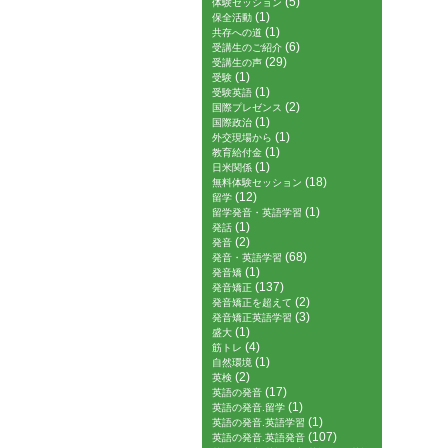
(5)
体験セッション
(1)
保全活動
(1)
共存への道
(6)
受講生のご紹介
(29)
受講生の声
(1)
受験
(1)
受験英語
(2)
国際プレゼンス
(1)
国際政治
(1)
外交現場から
(1)
教育給付金
(1)
日米関係
(18)
無料体験セッション
(12)
留学
(1)
留学発音・英語学習
(1)
発話
(2)
発音
(68)
発音・英語学習
(1)
発音矯
(137)
発音矯正
(2)
発音矯正を超えて
(3)
発音矯正英語学習
(1)
盛大
(4)
筋トレ
(1)
自然環境
(2)
英検
(17)
英語の発音
(1)
英語の発音.留学
(1)
英語の発音.英語学習
(107)
英語の発音.英語発音