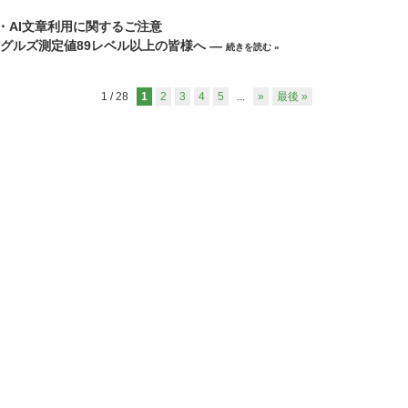
声・AI文章利用に関するご注意
ングルズ測定値89レベル以上の皆様へ ―
続きを読む »
1 / 28
1
2
3
4
5
...
»
最後 »