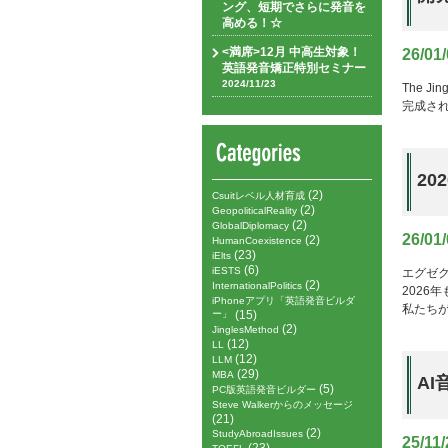
ング、短期でさらに発音を
高める！☆
<満席>12月 中高生対象！
26/01
英語発音矯正特別セミナー
2024/11/23
The Ji
完成さ
202
(2)
Csuitレベル人材育成
(2)
GeopoliticalReality
(2)
GlobalDiplomacy
26/01
(2)
HumanCoexistence
(23)
iElts
(6)
iESTS
エグゼ
(2)
InternationalPolitics
2026年も
iPhoneアプリ「英語発音ビルダ
私たち
ー」
(15)
(2)
JinglesMethod
(12)
LL
(12)
LLM
(29)
MBA
A
(5)
PC版英語発音ビルダー
Steve Walkerからのメッセージ
(21)
(2)
StudyAbroadIssues
25/11/