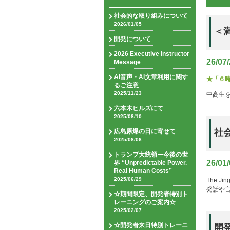
社会的な取り組みについて
2026/01/05
＜
開発について
2026 Executive Instructor
26/07
Message
AI音声・AI文章利用に関す
★「６
るご注意
2025/11/23
中高生
六本木ヒルズにて
2025/08/10
社
広島原爆の日に寄せて
2025/08/06
トランプ大統領ー今後の世
26/01
界 “Unpredictable Power.
Real Human Costs”
2025/06/29
The Ji
発話や
☆期間限定、開発者特別ト
レーニングのご案内☆
2025/02/07
☆開発者来日特別トレーニ
開