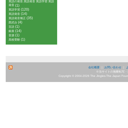
英語の発音.英語発音 英語学習 英語
発音
(1)
(120)
英語学習
(14)
英語発音
(35)
英語発音矯正
(4)
西武台
(1)
言語
(14)
銀座
(1)
音源
(1)
高校受験
会社概要
｜
お問い合わせ
｜
※当サイトの無断転写・
Copyright © 2004-2026 The Jingles-The Japan Founda