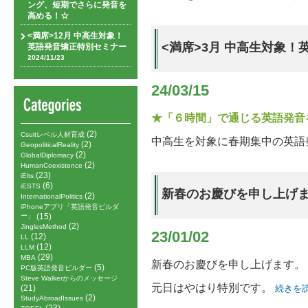
ング、短期でさらに発音を
高める！☆
<満席>12月 中高生対象！
<満席>3月 中高生対象
英語発音矯正特別セミナー
2024/11/23
24/03/15
★「６時間」で通じる英語発音
(2)
Csuitレベル人材育成
中高生を対象に春期集中の英語
(2)
GeopoliticalReality
(2)
GlobalDiplomacy
(2)
HumanCoexistence
(23)
iElts
(6)
iESTS
新春のお慶びを申し上げ
(2)
InternationalPolitics
iPhoneアプリ「英語発音ビルダ
ー」
(15)
(2)
JinglesMethod
23/01/02
(12)
LL
(12)
LLM
(29)
MBA
新春のお慶びを申し上げます。
(5)
PC版英語発音ビルダー
Steve Walkerからのメッセージ
元日はやはり特別です。
(21)
続きを読
(2)
StudyAbroadIssues