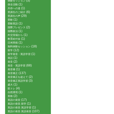
(5)
体験セッション
(1)
保全活動
(1)
共存への道
(6)
受講生のご紹介
(29)
受講生の声
(1)
受験
(1)
受験英語
(2)
国際プレゼンス
(1)
国際政治
(1)
外交現場から
(1)
教育給付金
(1)
日米関係
(18)
無料体験セッション
(12)
留学
(1)
留学発音・英語学習
(1)
発話
(2)
発音
(68)
発音・英語学習
(1)
発音矯
(137)
発音矯正
(2)
発音矯正を超えて
(3)
発音矯正英語学習
(1)
盛大
(4)
筋トレ
(1)
自然環境
(2)
英検
(17)
英語の発音
(1)
英語の発音.留学
(1)
英語の発音.英語学習
(107)
英語の発音.英語発音