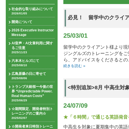
社会的な取り組みについて
2026/01/05
必見！ 留学中のクライ
開発について
2026 Executive Instructor
25/03/01
Message
AI音声・AI文章利用に関す
留学中のクライアント様より現
るご注意
2025/11/23
ジングルズのトレーニングをご
ら、アドバイスをくださるとの
六本木ヒルズにて
2025/08/10
続きを読む »
広島原爆の日に寄せて
2025/08/06
トランプ大統領ー今後の世
<特別追加>8月 中高生
界 “Unpredictable Power.
Real Human Costs”
2025/06/29
24/07/09
☆期間限定、開発者特別ト
レーニングのご案内☆
★「６時間」で通じる英語発音
2025/02/07
中高生を対象に夏期集中の英語
☆開発者来日特別トレーニ