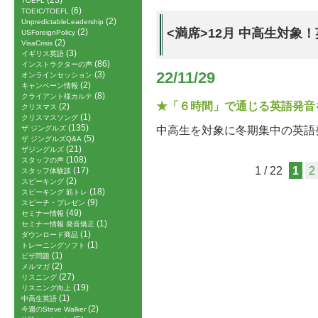
(23)
TOEFL
(6)
TOEIC/TOEFL
(2)
UnpredictableLeadership
<満席>12月 中高生対象
(2)
USForeignPolicy
(2)
VisaCrisis
(3)
イギリス英語
(86)
インストラクターの声
(3)
22/11/29
オンラインセッション
(2)
キャンペーン情報
(8)
クライアント様カルテ
★「６時間」で通じる英語発音
(2)
クリスマス
(1)
クリスマスソング
(135)
中高生を対象に冬期集中の英語
ザ ジングルズ
(5)
ザ ジングルズQ&A
(21)
ザジングルズ
(108)
スタッフの声
1 / 22
1
2
(17)
スタッフ体験談
(2)
スピーキング
(18)
スピーキング 筋トレ
(9)
スピーチ・プレゼン
(49)
セミナー情報
(1)
セミナー情報 発音矯正
(1)
ダウンロード商品
(1)
トレーニングソフト
(1)
ビザ問題
(2)
メルマガ
(27)
リスニング
(19)
リスニング向上
(1)
中高生英語
(2)
今週のSteve Walker