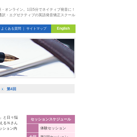
座・オンライン。1日5分でネイティブ発音に！
・通訳・エグゼクティブの英語発音矯正スクール
English
｜
よくある質問
｜
サイトマップ
｜
第4回
」と日々悩
セッションスケジュール
えるＮさん
体験セッション
ッション内