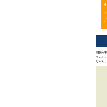
自
っ
ず
３
訓練が
ラムの内
ながら、