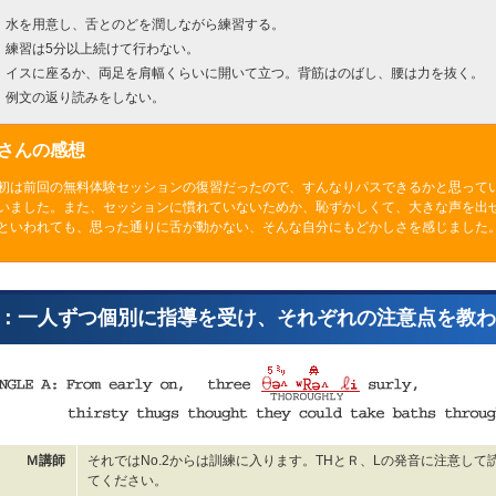
水を用意し、舌とのどを潤しながら練習する。
練習は5分以上続けて行わない。
イスに座るか、両足を肩幅くらいに開いて立つ。背筋はのばし、腰は力を抜く。
例文の返り読みをしない。
Nさんの感想
初は前回の無料体験セッションの復習だったので、すんなりパスできるかと思って
いました。また、セッションに慣れていないためか、恥ずかしくて、大きな声を出
といわれても、思った通りに舌が動かない、そんな自分にもどかしさを感じました
：一人ずつ個別に指導を受け、それぞれの注意点を教わ
Ｍ講師
それではNo.2からは訓練に入ります。THとＲ、Lの発音に注意し
てください。