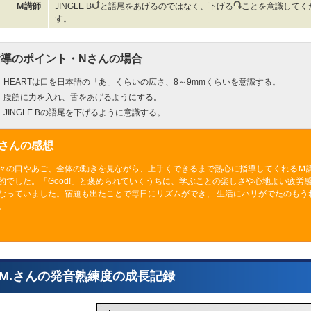
Ｍ講師
JINGLE B
と語尾をあげるのではなく、下げる
ことを意識してくだ
す。
指導のポイント・Nさんの場合
HEARTは口を日本語の「あ」くらいの広さ、8～9mmくらいを意識する。
腹筋に力を入れ、舌をあげるようにする。
JINGLE Bの語尾を下げるように意識する。
Nさんの感想
々の口やあご、全体の動きを見ながら、上手くできるまで熱心に指導してくれるＭ講
的でした。「Good!」と褒められていくうちに、学ぶことの楽しさや心地よい疲労
なっていました。宿題も出たことで毎日にリズムができ、 生活にハリがでたのもう
。
.M.さんの発音熟練度の成長記録