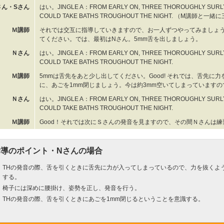
さん・Sさん
はい。JINGLE A：FROM EARLY ON, THREE THOROUGHLY SURLY
COULD TAKE BATHS TROUGHOUT THE NIGHT. （M講師と一
Ｍ講師
それでは交互に指導していきますので、お一人ずつやってみましょう
てください。では、最初はNさん。5mm舌を出しましょう。
Ｎさん
はい。JINGLE A：FROM EARLY ON, THREE THOROUGHLY SURLY
COULD TAKE BATHS TROUGHOUT THE NIGHT.
Ｍ講師
5mmは舌先をあと少し出してください。Good! それでは、舌先に
に、あごを1mm閉じましょう。今は約3mm空いてしまっています
Ｎさん
はい。JINGLE A：FROM EARLY ON, THREE THOROUGHLY SURLY
COULD TAKE BATHS TROUGHOUT THE NIGHT.
Ｍ講師
Good！それでは次にＳさんの発音を見ますので、その間Ｎさんは
指導のポイント・Nさんの場合
THの発音の際、舌を引くときに舌先に力が入ってしまっているので、力を抜くよ
する。
椅子には深めに腰掛け、姿勢を正し、発音を行う。
THの発音の際、舌を引くときにあごを1mm閉じるということを意識する。