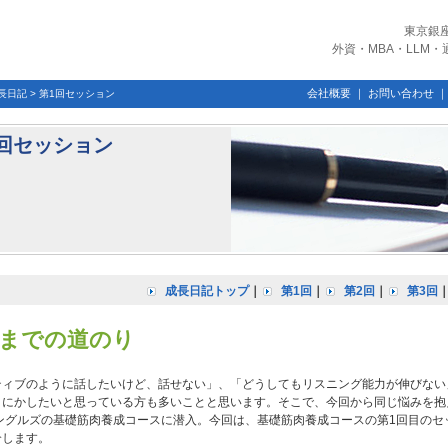
東京銀
外資・MBA・LLM
会社概要
｜
お問い合わせ
長日記
>
第1回セッション
回セッション
成長日記トップ
｜
第1回
｜
第2回
｜
第3回
までの道のり
ティブのように話したいけど、話せない」、「どうしてもリスニング能力が伸びない
うにかしたいと思っている方も多いことと思います。そこで、今回から同じ悩みを抱
ジングルズの基礎筋肉養成コースに潜入。今回は、基礎筋肉養成コースの第1回目のセ
介します。