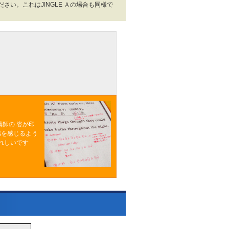
さい。これはJINGLE Ａの場合も同様で
師の 姿が印
感を感じるよう
れしいです