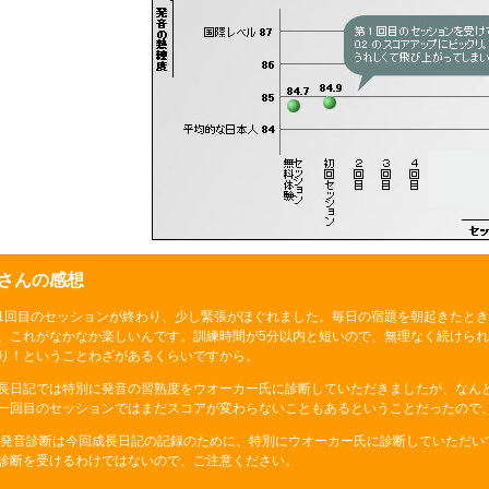
Nさんの感想
1回目のセッションが終わり、少し緊張がほぐれました。毎日の宿題を朝起きたと
、これがなかなか楽しいんです。訓練時間が5分以内と短いので、無理なく続けら
り！ということわざがあるくらいですから。
長日記では特別に発音の習熟度をウオーカー氏に診断していただきましたが、なんと「8
一回目のセッションではまだスコアが変わらないこともあるということだったので
 発音診断は今回成長日記の記録のために、特別にウオーカー氏に診断していただい
診断を受けるわけではないので、ご注意ください。