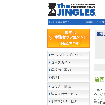
Top
>
受講者の声 / 英語スピーチ
>
成
第1
ザ ジングルズについて
コースガイド
学校のご案内
受講料
前回
セミナー情報
「ネイ
法人向けサービス
み、ど
がザ 
学校向けサービス
容を紹