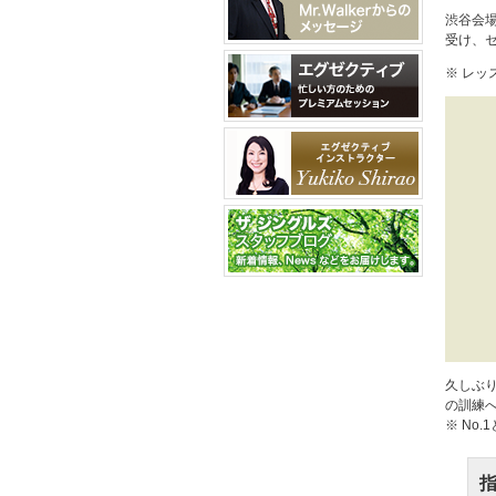
渋谷会
受け、セ
※ レ
久しぶり
の訓練
※ No