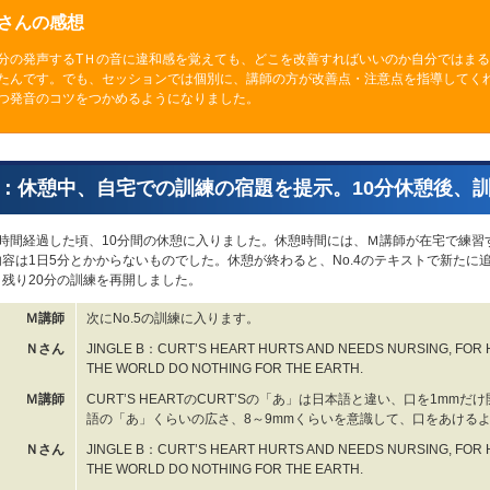
Nさんの感想
分の発声するTＨの音に違和感を覚えても、どこを改善すればいいのか自分ではま
たんです。でも、セッションでは個別に、講師の方が改善点・注意点を指導してく
つ発音のコツをつかめるようになりました。
：休憩中、自宅での訓練の宿題を提示。10分休憩後、
1時間経過した頃、10分間の休憩に入りました。休憩時間には、Ｍ講師が在宅で練習
容は1日5分とかからないものでした。休憩が終わると、No.4のテキストで新たに追
残り20分の訓練を再開しました。
Ｍ講師
次にNo.5の訓練に入ります。
Ｎさん
JINGLE B：CURT’S HEART HURTS AND NEEDS NURSING, FOR
THE WORLD DO NOTHING FOR THE EARTH.
Ｍ講師
CURT’S HEARTのCURT’Sの「あ」は日本語と違い、口を1mm
語の「あ」くらいの広さ、8～9mmくらいを意識して、口をあける
Ｎさん
JINGLE B：CURT’S HEART HURTS AND NEEDS NURSING, FOR
THE WORLD DO NOTHING FOR THE EARTH.