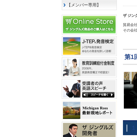
【メンバー専用】
ザ ジン
貿易会
その会
第1
１