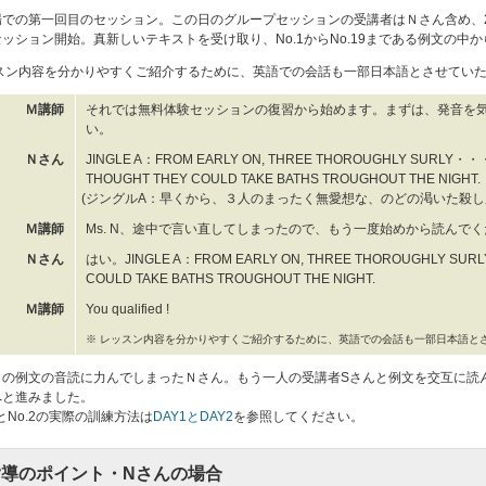
場での第一回目のセッション。この日のグループセッションの受講者はＮさん含め、
ッション開始。真新しいテキストを受け取り、No.1からNo.19まである例文の中から
ッスン内容を分かりやすくご紹介するために、英語での会話も一部日本語とさせてい
Ｍ講師
それでは無料体験セッションの復習から始めます。まずは、発音を気に
い。
Ｎさん
JINGLE A：FROM EARLY ON, THREE THOROUGHLY SURLY・
THOUGHT THEY COULD TAKE BATHS TROUGHOUT THE NIGHT.
(ジングルA：早くから、３人のまったく無愛想な、のどの渇いた殺し
Ｍ講師
Ms. N、途中で言い直してしまったので、もう一度始めから読んで
Ｎさん
はい。JINGLE A：FROM EARLY ON, THREE THOROUGHLY SURLY
COULD TAKE BATHS TROUGHOUT THE NIGHT.
Ｍ講師
You qualified !
※ レッスン内容を分かりやすくご紹介するために、英語での会話も一部日本語と
の例文の音読に力んでしまったＮさん。もう一人の受講者Sさんと例文を交互に読んだ
へと進みました。
.1とNo.2の実際の訓練方法は
DAY1とDAY2
を参照してください。
指導のポイント・Nさんの場合