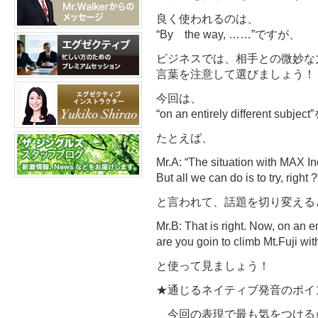
良く使われるのは、
“By the way, ……”ですが、
ビジネスでは、相手との微妙な
言葉を注意して選びましょう！
今回は、
“on an entirely different s
たとえば、
Mr.A: “The situation with MAX I
But all we can do is to try, right ?
と言われて、話題を切り変える
Mr.B: That is right. Now, on an en
are you goin to climb Mt.Fuji wi
と使って見ましょう！
★通じるネイティブ発音のポイ
今回の表現で最も気をつける