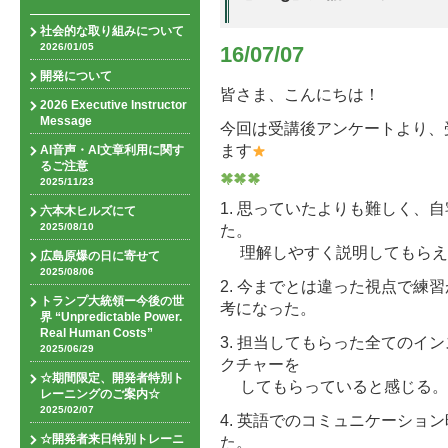
社会的な取り組みについて
2026/01/05
16/07/07
開発について
皆さま、こんにちは！
2026 Executive Instructor
Message
今回は受講後アンケートより、
ます
AI音声・AI文章利用に関す
るご注意
2025/11/23
1. 思っていたよりも難しく、
六本木ヒルズにて
2025/08/10
た。
理解しやすく説明してもらえ
広島原爆の日に寄せて
2025/08/06
2. 今までとは違った視点で練
トランプ大統領ー今後の世
考になった。
界 “Unpredictable Power.
Real Human Costs”
3. 担当してもらった全てのイ
2025/06/29
クチャーを
☆期間限定、開発者特別ト
してもらっていると感じる。
レーニングのご案内☆
2025/02/07
4. 英語でのコミュニケーショ
☆開発者来日特別トレーニ
た。