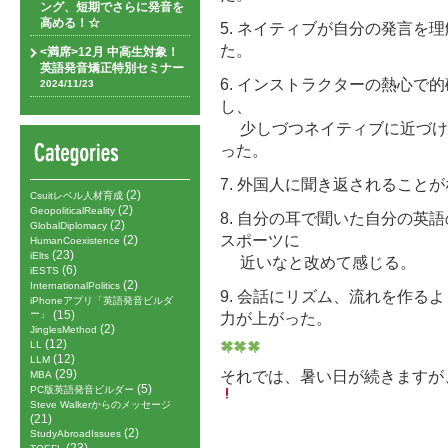
ング、短期でさらに発音を
高める！☆
5. ネイティブが自分の発言を
た。
<満席>12月 中高生対象！
英語発音矯正特別セミナー
6. インストラクターの熱心で
2024/11/23
し、
少しづつネイティブに近づけ
った。
7. 外国人に聞き返されること
(2)
Csuitレベル人材育成
(2)
GeopoliticalReality
8. 自分の耳で聞いた自分の英
(2)
GlobalDiplomacy
スポーツに
(2)
HumanCoexistence
(23)
iElts
近いなと改めて感じる。
(6)
iESTS
(2)
InternationalPolitics
9. 会話にリズム、流れを作る
iPhoneアプリ「英語発音ビルダ
ー」
(15)
力が上がった。
(2)
JinglesMethod
(12)
LL
(12)
LLM
(29)
それでは、暑い日が続きますが
MBA
(5)
PC版英語発音ビルダー
Steve Walkerからのメッセージ
(21)
(2)
StudyAbroadIssues