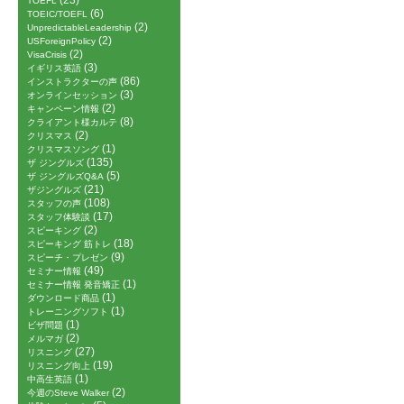
(23)
TOEFL
(6)
TOEIC/TOEFL
(2)
UnpredictableLeadership
(2)
USForeignPolicy
(2)
VisaCrisis
(3)
イギリス英語
(86)
インストラクターの声
(3)
オンラインセッション
(2)
キャンペーン情報
(8)
クライアント様カルテ
(2)
クリスマス
(1)
クリスマスソング
(135)
ザ ジングルズ
(5)
ザ ジングルズQ&A
(21)
ザジングルズ
(108)
スタッフの声
(17)
スタッフ体験談
(2)
スピーキング
(18)
スピーキング 筋トレ
(9)
スピーチ・プレゼン
(49)
セミナー情報
(1)
セミナー情報 発音矯正
(1)
ダウンロード商品
(1)
トレーニングソフト
(1)
ビザ問題
(2)
メルマガ
(27)
リスニング
(19)
リスニング向上
(1)
中高生英語
(2)
今週のSteve Walker