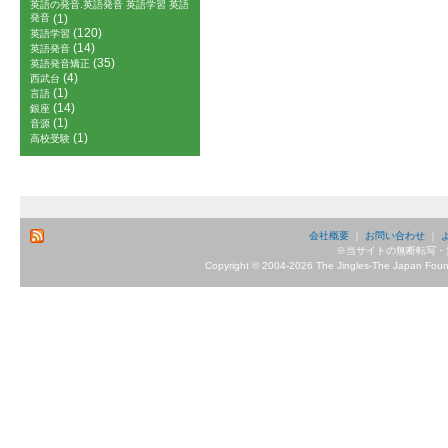
英語の発音.英語発音 英語学習 英語
発音
(1)
(120)
英語学習
(14)
英語発音
(35)
英語発音矯正
(4)
西武台
(1)
言語
(14)
銀座
(1)
音源
(1)
高校受験
会社概要
｜
お問い合わせ
｜
※当サイトの無断転写・
Copyright © 2004-2026 The Jingles-The Japan Founda