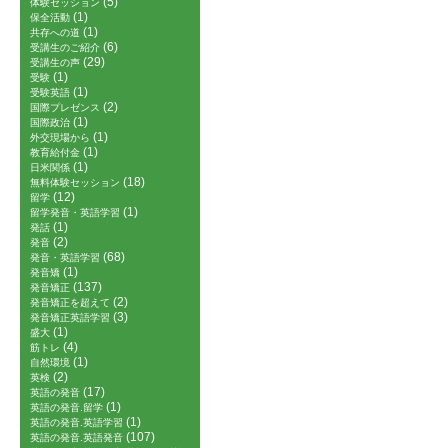
(5)
体験セッション
(1)
保全活動
(1)
共存への道
(6)
受講生のご紹介
(29)
受講生の声
(1)
受験
(1)
受験英語
(2)
国際プレゼンス
(1)
国際政治
(1)
外交現場から
(1)
教育給付金
(1)
日米関係
(18)
無料体験セッション
(12)
留学
(1)
留学発音・英語学習
(1)
発話
(2)
発音
(68)
発音・英語学習
(1)
発音矯
(137)
発音矯正
(2)
発音矯正を超えて
(3)
発音矯正英語学習
(1)
盛大
(4)
筋トレ
(1)
自然環境
(2)
英検
(17)
英語の発音
(1)
英語の発音.留学
(1)
英語の発音.英語学習
(107)
英語の発音.英語発音